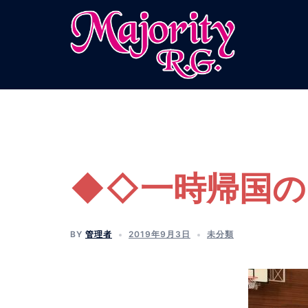
コ
ン
テ
ン
ツ
へ
ス
キ
ッ
プ
◆◇一時帰国の
BY
管理者
2019年9月3日
未分類