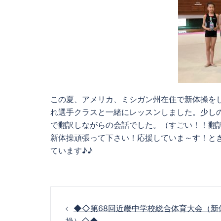
この夏、アメリカ、ミシガン州在住で新体操を
れ選手クラスと一緒にレッスンしました。少し
で翻訳しながらの会話でした。（すごい！！翻訳
新体操頑張って下さい！応援していま～す！と
ています♪♪
投
◆◇第68回近畿中学校総合体育大会（新
操）◇◆