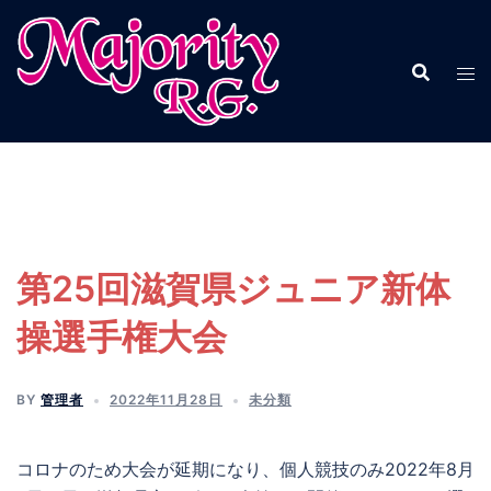
コ
ン
テ
ン
ツ
へ
ス
キ
ッ
プ
第25回滋賀県ジュニア新体
操選手権大会
BY
管理者
2022年11月28日
未分類
コロナのため大会が延期になり、個人競技のみ2022年8月