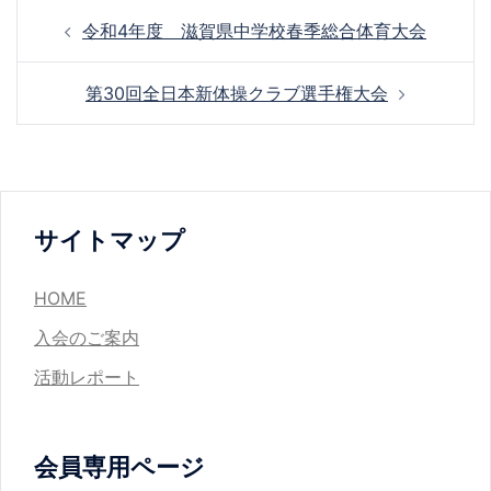
投
令和4年度 滋賀県中学校春季総合体育大会
稿
ナ
第30回全日本新体操クラブ選手権大会
ビ
ゲ
ー
シ
ョ
サイトマップ
ン
HOME
入会のご案内
活動レポート
会員専用ページ