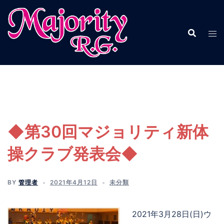
コ
ン
テ
ン
ツ
へ
ス
キ
ッ
プ
◆第30回マジョリティ新体
操クラブ発表会◆
BY
管理者
2021年4月12日
未分類
2021年3月28日(日)ウ