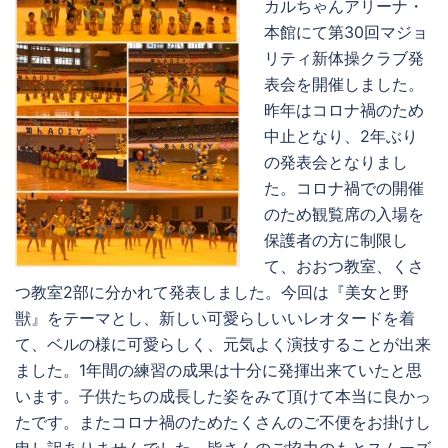
カルちゃんアリーナ・
本館にて第30回マジョ
リティ新体操クラブ発
表会を開催しました。
昨年はコロナ禍のため
中止となり、2年ぶり
の発表会となりまし
た。コロナ禍での開催
のため観覧席の入場を
保護者の方に制限し
て、おおつ教室、くさ
つ教室2部に分かれて発表しました。今回は『美女と野
獣』をテーマとし、新しい可愛らしいいレオタードを着
て、ベルの様に可愛らしく、元気よく演技することが出来
ました。1年間の練習の成果は十分に発揮出来ていたと思
います。子供たちの成長した姿をみて頂けて本当に良かっ
たです。またコロナ禍のためたくさんのご不便をお掛けし